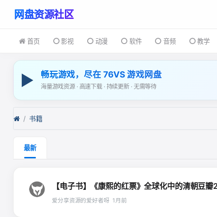
首页
影视
动漫
软件
音频
教学
畅玩游戏，尽在 76VS 游戏网盘
▶
海量游戏资源 · 高速下载 · 持续更新 · 无需等待
书籍
最新
【电子书】《康熙的红票》全球化中的清朝豆瓣2024
爱分享资源的爱好者呀
1月前