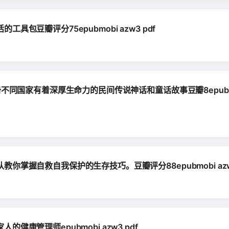
包豆瓣评分75epubmobi azw3 pdf
不同国家有着深厚生命力的民间传说神话和童话故事豆瓣8epubmo
掌握自救自我保护的生存技巧。豆瓣评分88epubmobi azw3
康管理师epubmobi azw3 pdf