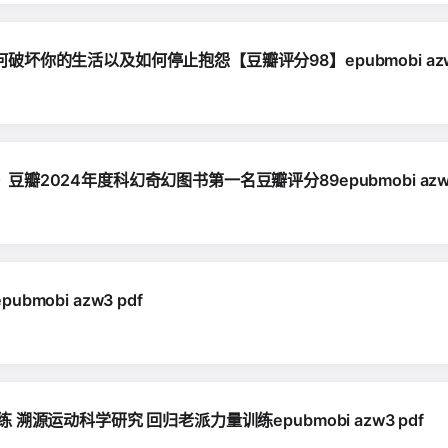
你的生活以及如何停止抱怨【豆瓣评分98】epubmobi azw3
024年度科幻奇幻图书第一名豆瓣评分89epubmobi azw3
obi azw3 pdf
源运动科学研究 回归老派力量训练epubmobi azw3 pdf