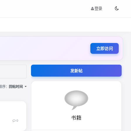
登录
立即访问
发新帖
排序：
回帖时间
书籍
0