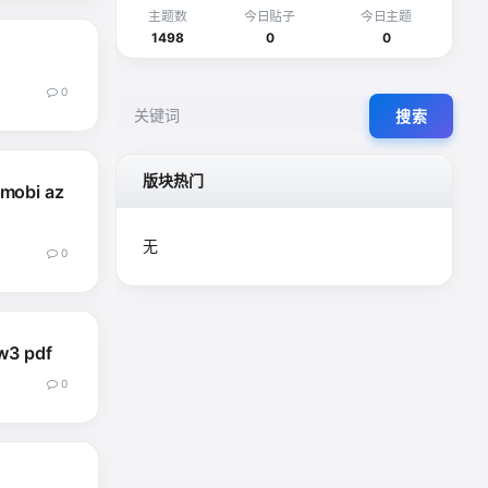
主题数
今日贴子
今日主题
1498
0
0
0
搜索
版块热门
bi az
无
0
 pdf
0