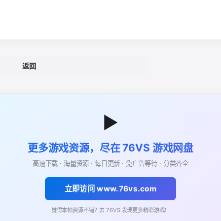
返回
▶
更多游戏资源，尽在 76VS 游戏网盘
高速下载 · 海量资源 · 每日更新 · 免广告等待 · 分类齐全
立即访问 www.76vs.com
觉得本帖资源不错？去 76VS 发现更多精彩游戏！