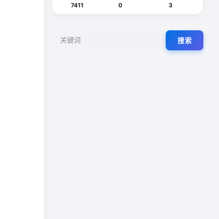
7411
0
3
搜索