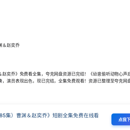
渊＆赵奕乔
＆赵奕乔》免费看全集，夸克网盘资源已完结！《幼崽偷听动物心声
凑，演员表现出色，现已完结，全集免费观看！资源已整理至夸克网
85集）曹渊＆赵奕乔》短剧全集免费在线看
点我