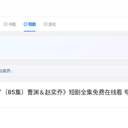
书籍
短剧
游戏
待
《幼崽偷听动物心声后，被全家团宠了（85集）曹渊＆赵奕乔》短剧全集免费在线看 夸克
（85集）曹渊＆赵奕乔》短剧全集免费在线看 