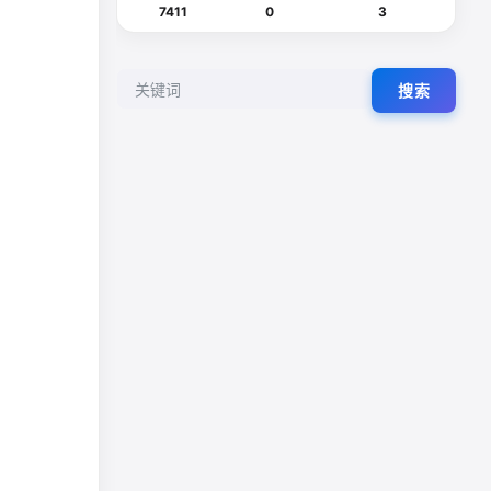
7411
0
3
搜索