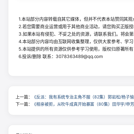
1.本站部分内容转载自其它媒体，但并不代表本站赞同其
2.若您需要商业运营或用于其他商业活动，请您购买正版
3.如果本站有侵犯、不妥之处的资源，请联系我们。将会
4.本站部分内容均由互联网收集整理，仅供大家参考、学
5.本站提供的所有资源仅供参考学习使用，版权归原著所
6.投诉/删除 联系：3078363489@qq.com
上一篇：
《反派：我有系统专治主角不服（82集）郭岩松/杨子愉
下一篇：
《相亲被拒，从吹牛成真开始暴富（80集）田华宇/申