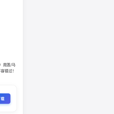
）周莲/马
不容错过！
下载