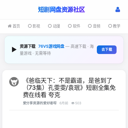
短剧
首页
影视
动漫
软件
音频
教学
资源下载
76VS游戏网盘
— 高速下载 · 海
▶
去下载
量游戏 · 无需等待
《爸临天下：不是霸道，是爸到了
（73集）孔雯雯/袁珉》短剧全集免
费在线看 夸克
爱分享资源的爱好者呀
6月前
503