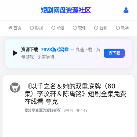
短剧
首页
影视
动漫
软件
音频
教学
资源下载
76VS游戏网盘
— 高速下载 · 海
▶
去下载
量游戏 · 无需等待
《以千之名＆她的双重底牌（60
集）李汶轩＆陈禹铭》短剧全集免费
在线看 夸克
爱分享资源的爱好者呀
6月前
449