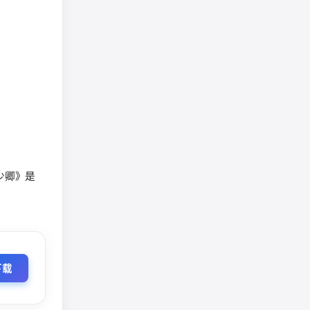
少卿》是
！
下载