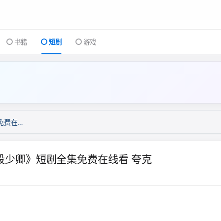
书籍
短剧
游戏
待
《如意流年终成空（75集）卢新月＆段少卿》短剧全集免费在线看 夸克
段少卿》短剧全集免费在线看 夸克