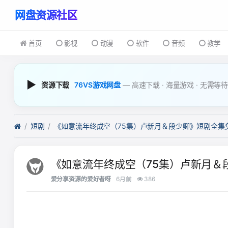
首页
影视
动漫
软件
音频
教学
▶
资源下载
76VS游戏网盘
— 高速下载 · 海量游戏 · 无需等
短剧
《如意流年终成空（75集）卢新月＆
爱分享资源的爱好者呀
6月前
386