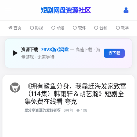
短剧
首页
影视
动漫
软件
音频
教学
资源下载
76VS游戏网盘
— 高速下载 · 海
▶
去下载
量游戏 · 无需等待
《拥有鲨鱼分身，我靠赶海发家致富
（114集）韩雨轩＆胡艺瀚》短剧全
集免费在线看 夸克
爱分享资源的爱好者呀
6月前
408