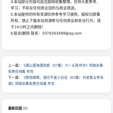
4.本站部分内容均由互联网收集整理，仅供大家参考、
学习，不存在任何商业目的与商业用途。
5.本站提供的所有资源仅供参考学习使用，版权归原著
所有，禁止下载本站资源参与任何商业和非法行为，请
于24小时之内删除！
6.投诉/删除 联系：3078363489@qq.com
上一篇：
《遇山遇海遇到爱（67集）六一＆陈伟华》短剧全集
免费在线看 夸克
下一篇：
《擦亮眼睛，我可不是小白花（60集）刘安歌＆李泽
源》短剧全集免费在线看 夸克
最新回复
(
0
)