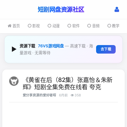
短剧
首页
影视
动漫
软件
音频
教学
资源下载
76VS游戏网盘
— 高速下载 · 海
▶
去下载
量游戏 · 无需等待
《黄雀在后（82集）张嘉怡＆朱新
辉》短剧全集免费在线看 夸克
爱分享资源的爱好者呀
6月前
358