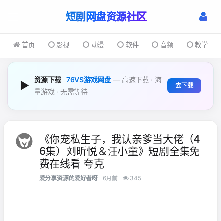
短剧
首页
影视
动漫
软件
音频
教学
资源下载
76VS游戏网盘
— 高速下载 · 海
▶
去下载
量游戏 · 无需等待
《你宠私生子，我认亲爹当大佬（4
6集）刘昕悦＆汪小童》短剧全集免
费在线看 夸克
爱分享资源的爱好者呀
6月前
345