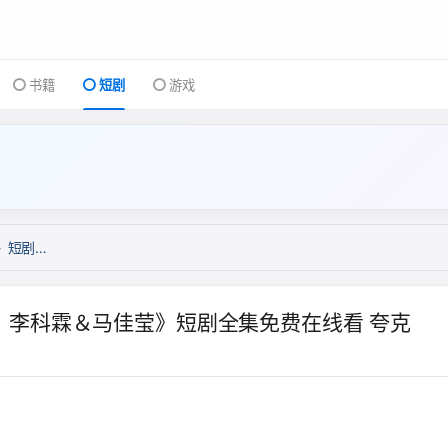
书籍
短剧
游戏
待
《999次叩首只为再次遇见你（80集）李科霖＆马佳莹》短剧全集免费在线看 夸克
集）李科霖＆马佳莹》短剧全集免费在线看 夸克