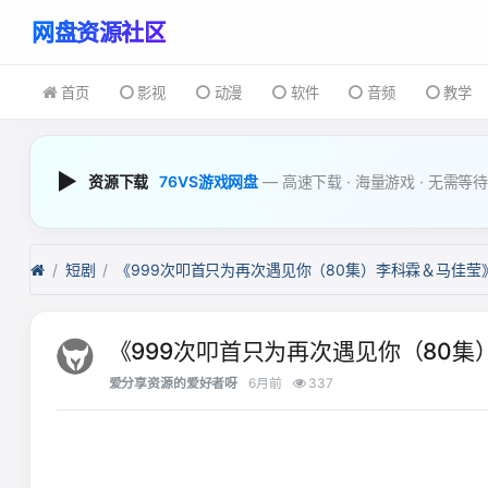
首页
影视
动漫
软件
音频
教学
▶
资源下载
76VS游戏网盘
— 高速下载 · 海量游戏 · 无需等
短剧
《999次叩首只为再次遇见你（80
爱分享资源的爱好者呀
6月前
337