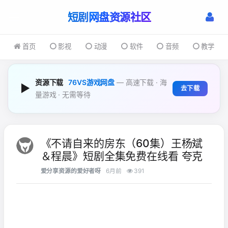
短剧
首页
影视
动漫
软件
音频
教学
资源下载
76VS游戏网盘
— 高速下载 · 海
▶
去下载
量游戏 · 无需等待
《不请自来的房东（60集）王杨斌
＆程晨》短剧全集免费在线看 夸克
爱分享资源的爱好者呀
6月前
391