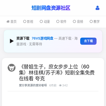
短剧
首页
影视
动漫
软件
音频
教学
资源下载
76VS游戏网盘
— 高速下载 · 海
▶
去下载
量游戏 · 无需等待
《替姐生子，庶女步步上位（60
集）林佳棋/苏子浠》短剧全集免费
在线看 夸克
爱分享资源的爱好者呀
6月前
342