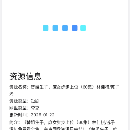
资源信息
资源名称：替姐生子，庶女步步上位（60集）林佳棋/苏子
浠
资源类型：短剧
网盘类型：夸克
更新时间：2026-01-22
简介：《替姐生子，庶女步步上位（60集）林佳棋/苏子
浠》免费看全集，夸克网盘资源已完结！《替姐生子，庶