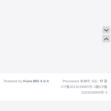
Powered by
Xiuno BBS
4.0.4
Processed:
0.017
, SQL:
17
冀
ICP备2023039955号-3
冀ICP备
2023039955号-3