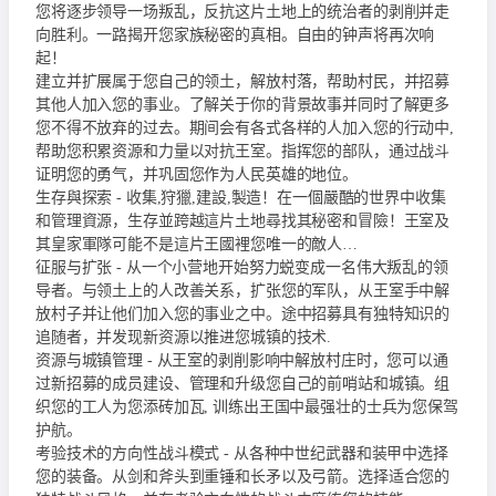
您将逐步领导一场叛乱，反抗这片土地上的统治者的剥削并走
向胜利。一路揭开您家族秘密的真相。自由的钟声将再次响
起！
建立并扩展属于您自己的领土，解放村落，帮助村民，并招募
其他人加入您的事业。了解关于你的背景故事并同时了解更多
您不得不放弃的过去。期间会有各式各样的人加入您的行动中,
帮助您积累资源和力量以对抗王室。指挥您的部队，通过战斗
证明您的勇气，并巩固您作为人民英雄的地位。
生存與探索 - 收集,狩獵,建設,製造！在一個嚴酷的世界中收集
和管理資源，生存並跨越這片土地尋找其秘密和冒險！王室及
其皇家軍隊可能不是這片王國裡您唯一的敵人…
征服与扩张 - 从一个小营地开始努力蜕变成一名伟大叛乱的领
导者。与领土上的人改善关系，扩张您的军队，从王室手中解
放村子并让他们加入您的事业之中。途中招募具有独特知识的
追随者，并发现新资源以推进您城镇的技术.
资源与城镇管理 - 从王室的剥削影响中解放村庄时，您可以通
过新招募的成员建设、管理和升级您自己的前哨站和城镇。组
织您的工人为您添砖加瓦, 训练出王国中最强壮的士兵为您保驾
护航。
考验技术的方向性战斗模式 - 从各种中世纪武器和装甲中选择
您的装备。从剑和斧头到重锤和长矛以及弓箭。选择适合您的