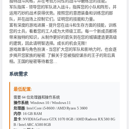
独特战斗风格，并在考验方向性的战斗中磨练您的技能。
军队指挥 - 领导您的军队进入战斗，指挥您的小队和阵形，并
运用巧妙的战术获得优势。按照您的意愿装备和训练您的部
队，并在战场上控制它们，证明您的技能和力量。
富有深度的游戏进展 - 提升您在战斗和生存方面的技能，训练
您的士兵，看着您的工人成为大师级工匠。每一个新成员都将
带来独特的知识，从制作更好的箭矢到在您的城镇建造更高级
的建筑，因此请明智选择。成长的机会无限！
游戏故事与角色扮演 - 当您扩大您的军队和影响力时，也会逐
步揭开您家族的秘密. 了解关于您被指控谋杀的王子的背后真
相。王国的秘密等待着您…
系统需求
最低配置:
需要 64 位处理器和操作系统
操作系统
: Windows 10 / Windows 11
处理器
: Intel Core i5-8600 / AMD Ryzen 5 3600
内存
: 16 GB RAM
显卡
: NVIDIA GeForce GTX 1070 8GB / AMD Radeon RX 580 8G
B / Intel ARC A580 8GB